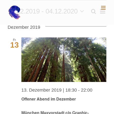
Veranstaltungen
Zum
13.12.2019
 - 
04.12.2020
Suche
Ver
Inhalt
Vera
Liste
Datum
springen
Ans
wählen.
Such
Dezember 2019
Nav
und
Fr.
13
Ansic
Navig
13. Dezember 2019 | 18:30
-
22:00
Offener Abend im Dezember
München Maxvorstadt c/o Graphic-