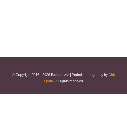
© Copyright 2016 -
2026 Barbara Aul | Portrait photography by
Dirk
Spath
| All rights reserved